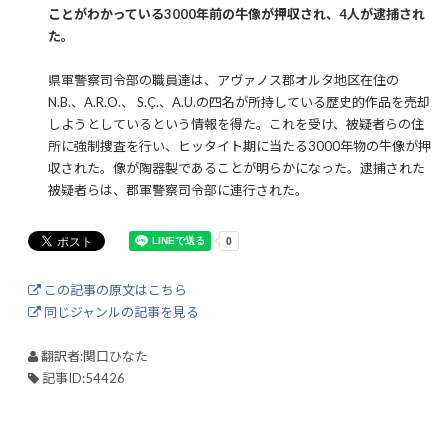
ことがわかっている3000年前の牛像が押収され、4人が逮捕され
た。
県軍警察司令部の職員達は、アヴァノス郡オルタ地区在住の
N.B.、A.R.O.、 S.Ç.、A.U.の四名が所持している歴史的作品を売却
しようとしているという情報を得た。これを受け、被疑者らの住
所に強制捜査を行い、ヒッタイト期に当たる3000年物の牛像が押
収された。像が陶器製であることが明らかになった。逮捕された
被疑者らは、郡軍警察司令部に連行された。
この記事の原文はこちら
同じジャンルの記事を見る
翻訳者:関口ひなた
記事ID:54426