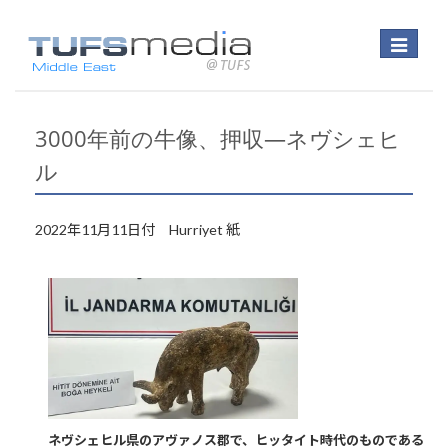
Toggle
navigatio
3000年前の牛像、押収―ネヴシェヒ
ル
2022年11月11日付 Hurriyet 紙
ネヴシェヒル県のアヴァノス郡で、ヒッタイト時代のものである