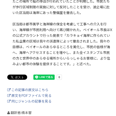
たこの場所で船の停泊が行われていたことが判明した。市民たち
が歩行区域制限の実施に対して反対したことを受け、波止場に赴
いた区当局は海岸にあった警備室を撤去した。
区当局は都市美学と海岸線の保全を考慮して工事への介入を行
い、海岸線が市民利用へ向けて再び開かれた。ベイオール市長はX
の公式アカウントで行った発表で「カラキョイ海岸に作られてい
た私企業の区域は我々の派遣隊によって撤去されました。我々の
目標は、ベイオールのあらゆるところを美化し、市民の皆様が海
へ、海岸へアクセスすることを増やし、また全イスタンブル市民
の方と世界中のあらゆる場所からいらっしゃるお客様に、より住
みよい都市の体験を提供することです。」と述べた。
この記事の原文はこちら
原文をPDFファイルで見る
同じジャンルの記事を見る
翻訳者:橋本響