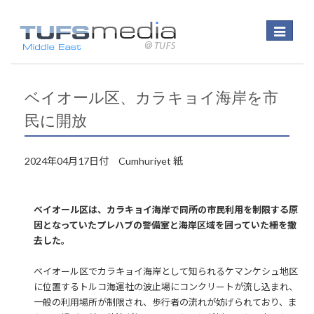
Toggle
navigatio
ベイオール区、カラキョイ海岸を市
民に開放
2024年04月17日付 Cumhuriyet 紙
ベイオール区は、カラキョイ海岸で同所の市民利用を制限する原
因となっていたプレハブの警備室と海岸区域を囲っていた柵を撤
去した。
ベイオール区でカラキョイ海岸として知られるケマンケシュ地区
に位置するトルコ海運社の波止場にコンクリートが流し込まれ、
一般の利用場所が制限され、歩行者の流れが妨げられており、ま