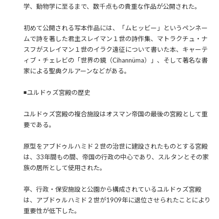
学、動物学に至るまで、数千点もの貴重な作品が公開された。
初めて公開される写本作品には、「ムヒッビー」というペンネー
ムで詩を著した君主スレイマン１世の詩作集、マトラクチュ・ナ
スフがスレイマン１世のイラク遠征について書いた本、キャーテ
ィブ・チェレビの「世界の鏡（Cihannüma）」、そして著名な書
家による聖典クルアーンなどがある。
◾️ユルドゥズ宮殿の歴史
ユルドゥズ宮殿の複合施設はオスマン帝国の最後の宮殿として重
要である。
原型をアブドゥルハミド２世の治世に建設されたものとする宮殿
は、33年間もの間、帝国の行政の中心であり、スルタンとその家
族の居所として使用された。
亭、行政・保安施設と公園から構成されているユルドゥズ宮殿
は、アブドゥルハミド２世が1909年に退位させられたことにより
重要性が低下した。