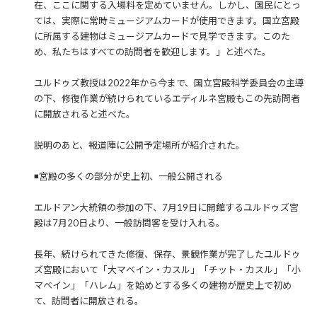
在、ここに関する入場料を定めていません。しかし、国民にとっ
ては、実際に常時ミュージアムカードが使用できます。国立宮殿
に所属する建物はミュージアムカードで見学できます。このた
め、私たちはすべての訪問者を歓迎します。」と述べた。
ユルドゥズ教授は2022年から今まで、国立宮殿科学委員会の主導
の下、修復作業が続けられているエディルネ宮殿もこの先訪問者
に開放されると述べた。
説明のあと、報道陣に公開予定場所が紹介された。
◾️宮殿の多くの部分が史上初、一般公開される
エルドアン大統領の参加の下、7月19日に開館するユルドゥズ宮
殿は7月20日より、一般訪問客を受け入れる。
長年、続けられてきた修復、保存、景観作業が完了したユルドゥ
ズ宮殿において「大マベイン・カスル」「チット・カスル」「小
マベイン」「ハレム」を始めとする多くの建物が歴史上で初め
て、訪問者に開放される。