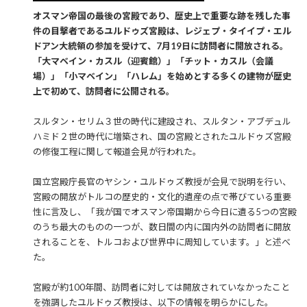
オスマン帝国の最後の宮殿であり、歴史上で重要な跡を残した事
件の目撃者であるユルドゥズ宮殿は、レジェプ・タイイプ・エル
ドアン大統領の参加を受けて、7月19日に訪問者に開放される。
「大マベイン・カスル（迎賓館）」「チット・カスル（会議
場）」「小マベイン」「ハレム」を始めとする多くの建物が歴史
上で初めて、訪問者に公開される。
スルタン・セリム３世の時代に建設され、スルタン・アブデュル
ハミド２世の時代に増築され、国の宮殿とされたユルドゥズ宮殿
の修復工程に関して報道会見が行われた。
国立宮殿庁長官のヤシン・ユルドゥズ教授が会見で説明を行い、
宮殿の開放がトルコの歴史的・文化的遺産の点で帯びている重要
性に言及し、「我が国でオスマン帝国期から今日に遺る5つの宮殿
のうち最大のものの一つが、数日間の内に国内外の訪問者に開放
されることを、トルコおよび世界中に周知しています。」と述べ
た。
宮殿が約100年間、訪問者に対しては開放されていなかったこと
を強調したユルドゥズ教授は、以下の情報を明らかにした。