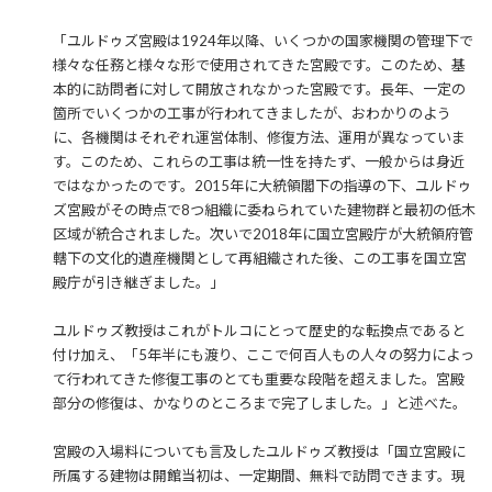
「ユルドゥズ宮殿は1924年以降、いくつかの国家機関の管理下で
様々な任務と様々な形で使用されてきた宮殿です。このため、基
本的に訪問者に対して開放されなかった宮殿です。長年、一定の
箇所でいくつかの工事が行われてきましたが、おわかりのよう
に、各機関はそれぞれ運営体制、修復方法、運用が異なっていま
す。このため、これらの工事は統一性を持たず、一般からは身近
ではなかったのです。2015年に大統領閣下の指導の下、ユルドゥ
ズ宮殿がその時点で8つ組織に委ねられていた建物群と最初の低木
区域が統合されました。次いで2018年に国立宮殿庁が大統領府管
轄下の文化的遺産機関として再組織された後、この工事を国立宮
殿庁が引き継ぎました。」
ユルドゥズ教授はこれがトルコにとって歴史的な転換点であると
付け加え、「5年半にも渡り、ここで何百人もの人々の努力によっ
て行われてきた修復工事のとても重要な段階を超えました。宮殿
部分の修復は、かなりのところまで完了しました。」と述べた。
宮殿の入場料についても言及したユルドゥズ教授は「国立宮殿に
所属する建物は開館当初は、一定期間、無料で訪問できます。現