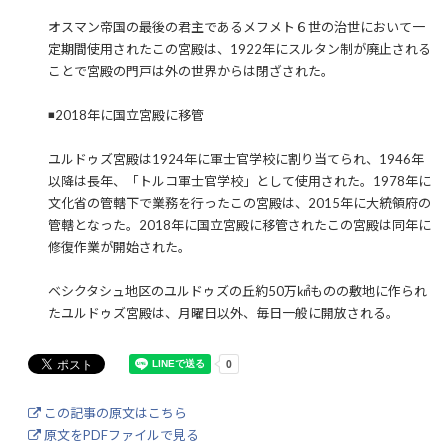
オスマン帝国の最後の君主であるメフメト６世の治世において一
定期間使用されたこの宮殿は、1922年にスルタン制が廃止される
ことで宮殿の門戸は外の世界からは閉ざされた。
◾️2018年に国立宮殿に移管
ユルドゥズ宮殿は1924年に軍士官学校に割り当てられ、1946年
以降は長年、「トルコ軍士官学校」として使用された。1978年に
文化省の管轄下で業務を行ったこの宮殿は、2015年に大統領府の
管轄となった。2018年に国立宮殿に移管されたこの宮殿は同年に
修復作業が開始された。
ベシクタシュ地区のユルドゥズの丘約50万㎢ものの敷地に作られ
たユルドゥズ宮殿は、月曜日以外、毎日一般に開放される。
この記事の原文はこちら
原文をPDFファイルで見る