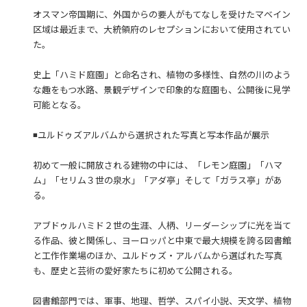
オスマン帝国期に、外国からの要人がもてなしを受けたマベイン
区域は最近まで、大統領府のレセプションにおいて使用されてい
た。
史上「ハミド庭園」と命名され、植物の多様性、自然の川のよう
な趣をもつ水路、景観デザインで印象的な庭園も、公開後に見学
可能となる。
◾️ユルドゥズアルバムから選択された写真と写本作品が展示
初めて一般に開放される建物の中には、「レモン庭園」「ハマ
ム」「セリム３世の泉水」「アダ亭」そして「ガラス亭」があ
る。
アブドゥルハミド２世の生涯、人柄、リーダーシップに光を当て
る作品、彼と関係し、ヨーロッパと中東で最大規模を誇る図書館
と工作作業場のほか、ユルドゥズ・アルバムから選ばれた写真
も、歴史と芸術の愛好家たちに初めて公開される。
図書館部門では、軍事、地理、哲学、スパイ小説、天文学、植物