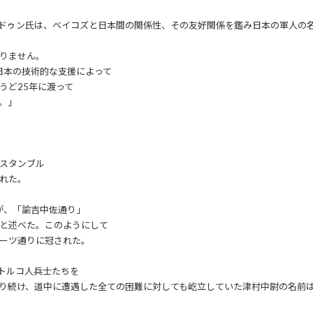
ドゥン氏は、ベイコズと日本間の関係性、その友好関係を鑑み日本の軍人の
りません。
日本の技術的な支援によって
うど25年に渡って
。」
スタンブル
れた。
が、「諭吉中佐通り」
と述べた。このようにして
ーツ通りに冠された。
トルコ人兵士たちを
り続け、道中に遭遇した全ての困難に対しても屹立していた津村中尉の名前