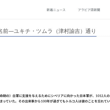
新着ニュース
アラビア語新聞
名前―ユキチ・ツムラ（津村諭吉）通り
命期の）白軍に支援を与えるためにシベリアに向かった日本軍が、1012人
まっていた。その出来事から100年が過ぎてもトルコ人は彼のことを忘れて