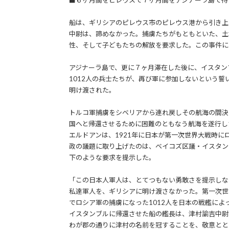
■６ヶ月間をピレウスで７ヶ月間をアジナーラ島で待
船は、ギリシアのピレウス市のピレウス港から引き上
中尉は、諦めなかった。捕虜たちがもともといた、土
性、そして子どもたちの解放を要求した。この事件に
アジナーラ島で、更に７ヶ月滞在した後に、イスタン
1012人の兵士たちが、再び軍に参加しないという誓
明け渡された。
トルコ軍捕虜をシベリアから連れ戻しその航海の間決
国へと帰還させるために困難のともなう航海を遂行し
エルドアンは、1921年に日本が第一次世界大戦時に
政の議題に取り上げたのは、ベイコズ区議・イスタン
下のような要求を提示した。
「この日本人軍人は、とてつもない勇敢さを提示しな
私達軍人を、ギリシアに明け渡さなかった。第一次世
でロシア軍の捕虜になった1012人を日本の戦艦によ
イスタンブルに帰還させた船の艦長は、津村諭吉中尉
わが郡の通りに津村の名前を冠することを、敬意とと