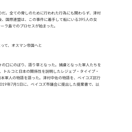
のだ。全ての脅しのために行われた行為にも関わらず、津村
、国際連盟は、この事件に着手して船にいる395人の女
ナーラ島でのプロセスが始まった。
よって、オスマン帝国へと
々の口にのぼり、語り草となった。捕虜となった軍人たちを
に、トルコと日本の関係性を説明したレジェプ・タイイプ・
た日本軍人の物語を語った。津村中佐の物語を、ベイコズ区行
19年7月1日に、ベイコズ市議会に提出した提案書で、以