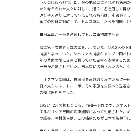
トルコにある都市、郡、県の地区にはそれぞれ名前が
だと考えられた人々に対して、通りに名を冠して再び
通りや大通りに対して与えられる名前は、市議会そし
全ての困難に対峙して、トルコ軍兵士たちを祖国へと
■日本軍が一帯を占領してトルコ軍捕虜を発見
暦は第一次世界大戦の頃を示していた。1012人のト
捕虜となっていた。シベリアの捕虜キャンプで囚われの
年の革命の後に赤軍と戦っていた白軍を支援するため
一帯が占領されていた。日本軍に占領されたのち、シ
「オスマン帝国は、自国民を再び取り戻すために一連
日本人たちは、トルコ軍、その家族を自国へと送還さ
の船に任務を与えた。」
1921年2月の終わりごろ、汽船平明丸はウラジオ
するギリシア王国の海軍艦隊によって封鎖された。ギ
の艦長、津村諭吉は、この捕虜たちが日本の監視下に