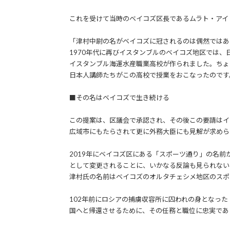
これを受けて当時のベイコズ区長であるムラト・アイ
「津村中尉の名がベイコズに冠されるのは偶然ではあ
1970年代に再びイスタンブルのベイコズ地区では、
イスタンブル海運水産職業高校が作られました。ちょ
日本人講師たちがこの高校で授業をおこなったのです
■その名はベイコズで生き続ける
この提案は、区議会で承認され、その後この要請はイ
広域市にもたらされて更に外務大臣にも見解が求めら
2019年にベイコズ区にある「スポーツ通り」の名前
として変更されることに、いかなる反論も見られない
津村氏の名前はベイコズのオルタチェシメ地区のスポ
102年前にロシアの捕虜収容所に囚われの身となった
国へと帰還させるために、その任務と職位に忠実であ