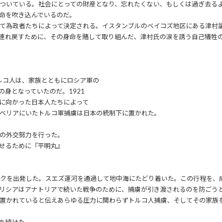
ついている。社会にとっての財産となり、忘れたくない、もしくは過ぎ去る
命を吹き込んでいるのだ。
て為政者たちによって決定される。イスタンブルのベイコズ地区にある津村
連れ戻すために、その身命を賭して取り組んだ、津村氏の涙を誘う自己犠牲
ルコ人は、家族とともにロシア軍の
身となっていたのだ。1921
に向かった日本人たちによって
ベリアにいたトルコ軍捕虜は日本の統制下に置かれた。
の外交努力を行った。
せるために『平明丸』
ストクを出発した。スエズ運河を通過して地中海にたどり着いた。この行程を
リシアはアナトリアで続いた戦争のために、捕虜が引き渡されるのを防ごう
置かれていると伝えあらゆる圧力に関わらずトルコ人捕虜、そしてその家族