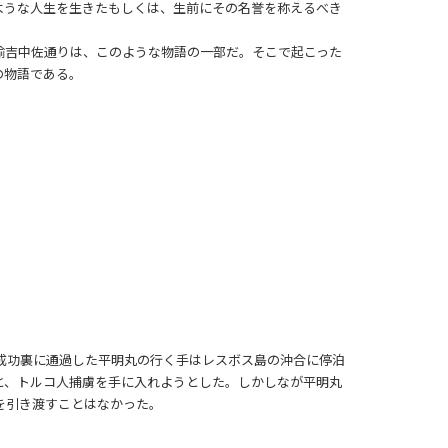
ような人生を生きたもしくは、生前にその名誉を称えるべき
諭吉中佐通りは、このような物語の一部だ。そこで起こった
の物語である。
、成功裏に通過した平明丸の行く手はレスボス島の沖合に停泊
と、トルコ人捕虜を手に入れようとした。しかしなが平明丸
を引き渡すことはなかった。