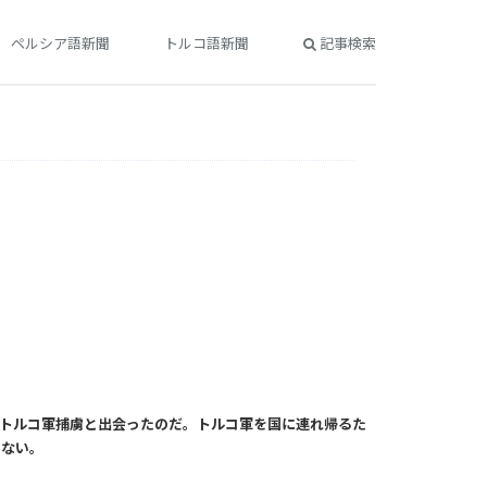
ペルシア語新聞
トルコ語新聞
記事検索
のトルコ軍捕虜と出会ったのだ。トルコ軍を国に連れ帰るた
いない。