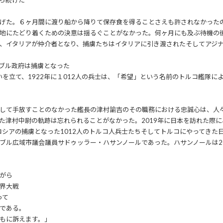
ち続けた
げた。６ヶ月間に渡り船から降りて保存食を得ることさえも許されなかった
地にたどり着くための決意は揺るぐことがなかった。何ヶ月にも及ぶ待機の後
、イタリアが仲介者となり、捕虜たちはイタリアに引き渡されたそしてアジ
ブル政府は捕虜となった
いを立て、1922年に１012人の兵士は、「希望」という名前のトルコ艦隊に
して手放すことのなかった艦長の津村諭吉のその職務における忠誠心は、人
た津村中尉の軌跡は忘れられることがなかった。2019年に日本を訪れた際
ロシアの捕虜となった1012人のトルコ人兵士たちそしてトルコにやってき
ブル広域市議会議員サドゥッラー・ハサンノールであった。ハサンノールは20
がら
界大戦
って
である。
もに訴えます。」