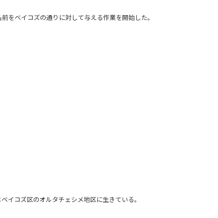
名前をベイコズの通りに対して与える作業を開始した。
はベイコズ区のオルタチェシメ地区に生きている。