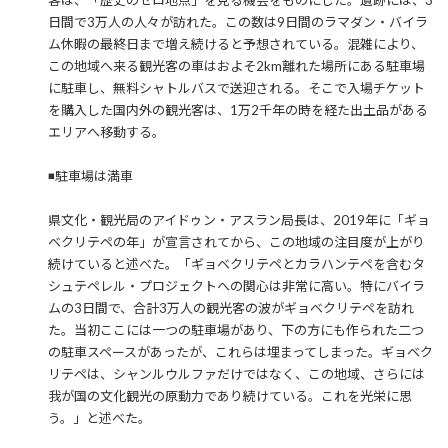
客は、「歴史のゼロ地点」を見る機会をものにした。遺跡には、3
日間で3万人の人々が訪れた。この数は9日間のラマダン・バイラ
ム休暇の最終日まで増え続けると予想されている。混雑により、
この地域へ来る観光客の車はおよそ2km離れた場所にある駐車場
に駐車し、無料シャトルバスで送迎される。そこで入場チケット
を購入した国内外の観光客は、1万2千年の時を経た出土品がある
エリアへ移動する。
◾️駐車場は満車
県文化・観光局のアイドゥン・アスラン局長は、2019年に「ギョ
ベクリテペの年」が宣言されてから、この地域の注目度が上がり
続けていると述べた。「ギョベクリテペとカラハンテペを含むタ
シュテペレル・プロジェクトへの関心は非常に高い。特にバイラ
ムの3日間で、合計3万人の観光客の波がギョベクリテペを訪れ
た。当初ここには一つの駐車場があり、下の方にも作られた二つ
の駐車スペースがあったが、これらは埋まってしまった。ギョベク
リテペは、シャンルウルファだけではなく、この地域、さらには
我が国の文化観光の原動力であり続けている。これを光栄に思
う。」と述べた。