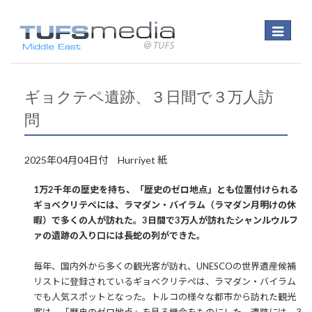
Toggle
navigatio
ギョクテペ遺跡、３日間で３万人訪
問
2025年04月04日付 Hurriyet 紙
1万2千年の歴史を持ち、「歴史のゼロ地点」とも位置付けられる
ギョベクリテペには、ラマダン・バイラム（ラマダン月明けの休
暇）で多くの人が訪れた。3日間で3万人が訪れたシャンルウルフ
ァの遺跡の入り口には長蛇の列ができた。
毎年、国内外から多くの観光客が訪れ、UNESCOの世界遺産候補
リストに登録されているギョベクリテペは、ラマダン・バイラム
でも人気スポットとなった。トルコの様々な都市から訪れた観光