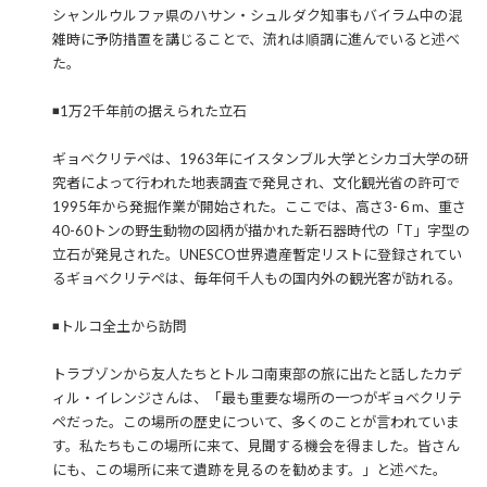
シャンルウルファ県のハサン・シュルダク知事もバイラム中の混
雑時に予防措置を講じることで、流れは順調に進んでいると述べ
た。
◾️1万2千年前の据えられた立石
ギョベクリテペは、1963年にイスタンブル大学とシカゴ大学の研
究者によって行われた地表調査で発見され、文化観光省の許可で
1995年から発掘作業が開始された。ここでは、高さ3-６m、重さ
40-60トンの野生動物の図柄が描かれた新石器時代の「T」字型の
立石が発見された。UNESCO世界遺産暫定リストに登録されてい
るギョベクリテペは、毎年何千人もの国内外の観光客が訪れる。
◾️トルコ全土から訪問
トラブゾンから友人たちとトルコ南東部の旅に出たと話したカデ
ィル・イレンジさんは、「最も重要な場所の一つがギョベクリテ
ペだった。この場所の歴史について、多くのことが言われていま
す。私たちもこの場所に来て、見聞する機会を得ました。皆さん
にも、この場所に来て遺跡を見るのを勧めます。」と述べた。