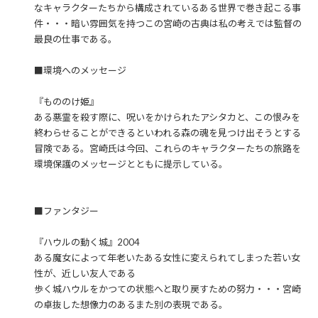
なキャラクターたちから構成されているある世界で巻き起こる事
件・・・暗い雰囲気を持つこの宮崎の古典は私の考えでは監督の
最良の仕事である。
■環境へのメッセージ
『もののけ姫』
ある悪霊を殺す際に、呪いをかけられたアシタカと、この恨みを
終わらせることができるといわれる森の魂を見つけ出そうとする
冒険である。宮崎氏は今回、これらのキャラクターたちの旅路を
環境保護のメッセージとともに提示している。
■ファンタジー
『ハウルの動く城』2004
ある魔女によって年老いたある女性に変えられてしまった若い女
性が、近しい友人である
歩く城ハウルをかつての状態へと取り戻すための努力・・・宮崎
の卓抜した想像力のあるまた別の表現である。