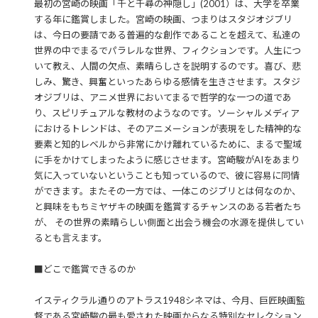
最初の宮崎の映画「千と千尋の神隠し」(2001）は、大学を卒業
する年に鑑賞しました。宮崎の映画、つまりはスタジオジブリ
は、今日の要請である普遍的な創作であることを超えて、私達の
世界の中でまるでパラレルな世界、フィクションです。人生につ
いて教え、人間の欠点、素晴らしさを説明するのです。喜び、悲
しみ、驚き、興奮といったあらゆる感情を生きさせます。スタジ
オジブリは、アニメ世界においてまるで哲学的な一つの道であ
り、スピリチュアルな教材のようなのです。ソーシャルメディア
におけるトレンドは、そのアニメーションが表現をした精神的な
要素と知的レベルから非常にかけ離れているために、まるで聖域
に手をかけてしまったように感じさせます。宮崎駿がAIをあまり
気に入っていないということも知っているので、彼に容易に同情
ができます。またその一方では、一体このジブリとは何なのか、
と興味をもちミヤザキの映画を鑑賞するチャンスのある若者たち
が、 その世界の素晴らしい側面と出会う機会の水源を提供してい
るとも言えます。
■どこで鑑賞できるのか
イスティクラル通りのアトラス1948シネマは、今月、巨匠映画監
督である宮崎駿の最も愛された映画からなる特別なセレクション