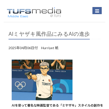
Toggle
navigatio
AIミヤザキ風作品にみるAIの進歩
2025年04月06日付 Hurriyet 紙
AIを使って著名な映画監督である「ミヤザキ」スタイルの創作を