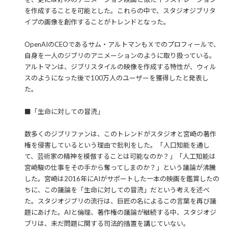
を作成することを可能とした。これらの中で、スタジオジブリタ
イプの画像を創作することがトレンドとなった。
OpenAIのCEOであるサム・アルトマンもＸでのプロフィールで、
自身を一人のジブリのアニメーションのように取り扱っている。
アルトマンは、ジブリスタイルの映像を作成する特性が、ウィル
スのようになった後で100万人のユーザーを獲得したと発表し
た。
■「生命に対しての冒涜」
数多くのジブリファンは、このトレンドがスタジオと宮崎の著作
権を侵害しているという理由で批判をした。「人口知能を通し
て、芸術家の精神を模倣することは可能なのか？」「人工知能は
宮崎駿の仕事をその手から奪ってしまのか？」という議論が沸騰
した。宮崎は2016年にAIがサポートした一本の映画を鑑賞したの
ちに、この議論を「生命に対しての冒涜」だという考えを述べ
た。スタジオジブリの流行は、巨匠の名によるこの言葉を再び議
題にあげた。AIと倫理、著作権の議論が継続する中、スタジオジ
ブリは、未だ問題に関する司法的措置を講じていない。