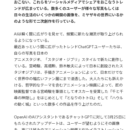
おこない、これらをソーシャルメディアでシェアをおこなうトレ
ンドが広まっている。数多くのユーザーが様々な写真もしくは
日々の生活のいくつかの瞬間の画像を、ミヤザキの世界にいるか
のような形で二次創作を行っている。
AIは瞬く間に広がりを見せて、頻繁に新たな潮流が取り上げられ
るようになっている。
最近あっという間に広がったトレンドChatGPTユーザーたちは、
自らの写真を日本の
アニメスタジオ、「スタジオ・ジブリ」スタイルで新たに創作し
ている。宮崎駿、高畑勲、鈴木敏夫によって日本に創設されたス
タジオジブリは、手描きアニメーションによって、日本だけでな
く世界中の幅広いファン層にまで浸透した。大人たちにも訴えか
ける、哲学的なテーマを含むアニメーション映画によって、匠の
映画監督である宮崎駿を筆頭としてオスカーを受賞した『千と千
尋の神隠し』をはじめとして『となりのトトロ』そして『ハウル
の動く城』といった数多くの作品を作り上げたのだ。
OpenAI のAIアシスタントであるチャットGPTに対して3月25日に
もたらされたアップデートは、ユーザーが望むようにその画像
を、更には好みのアニメーション映画と似たイラストレーション