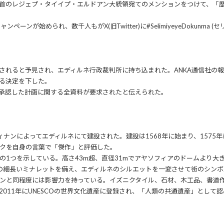
党首のレジェプ・タイイプ・エルドアン大統領宛てのメンションをつけて、「
ンペーンが始められ、数千人もがX(旧Twitter)に#SelimiyeyeDokun
されると予見され、エディルネ行政裁判所に持ち込まれた。ANKA通信社の
る決定を下した。
承認した計画に関する全資料が要求されたと伝えられた。
ナンによってエディルネにて建設された。建設は1568年に始まり、1575
クを自身の言葉で「傑作」と評価した。
の1つを示している。高さ43m超、直径31mでアヤソフィアのドームより大
の細長いミナレットを備え、エディルネのシルエットを一変させて街のシンボ
ンと同程度には影響力を持っている。イズニクタイル、石材、木工品、書道
011年にUNESCOの世界文化遺産に登録され、「人類の共通遺産」として