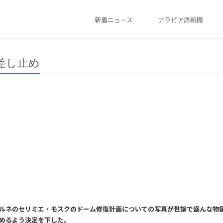
新着ニュース
アラビア語新聞
差し止め
ルネのセリミエ・モスクのドーム修復計画についての写真が世論で盛んな物
めるよう決定を下した。