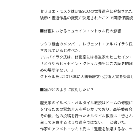
セリミエ・モスクはUNESCOの世界遺産に登録さ
装飾と書道作品の変更が決定されたことで国際保護規
■修復におけるヒュセイン・クトゥル氏の影響
ワクフ議会のメンバー、レヴェント・アルバイラク氏
含まれていると述べた。
アルバイラク氏は、修復案には書道家のヒュセイン・
「どうやらヒュセイン・クトゥル先生はこの歴史的建
めの場所はない。」
クトゥル氏は2015年に大統領府文化芸術大賞を受賞
■誰がどのように反対したか？
歴史家のイルベル・オルタイル教授はドームの修復に
を守るための緊急介入を呼びかけており、高等委員会
その後、他の投稿を行ったオルタイル教授は「皆さん
占して消費するような遺産ではない。」と書いた。
作家のアフメト・ウミト氏は「遺産を破壊するな、セ