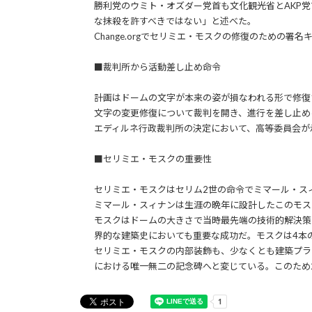
勝利党のウミト・オズダー党首も文化観光省とAKP
な抹殺を許すべきではない」と述べた。
Change.orgでセリミエ・モスクの修復のための署名キャ
■裁判所から活動差し止め命令
計画はドームの文字が本来の姿が損なわれる形で修復
文字の変更修復について裁判を開き、進行を差し止め
エディルネ行政裁判所の決定において、高等委員会が
■セリミエ・モスクの重要性
セリミエ・モスクはセリム2世の命令でミマール・スィ
ミマール・スィナンは生涯の晩年に設計したこのモス
モスクはドームの大きさで当時最先端の技術的解決策
界的な建築史においても重要な成功だ。モスクは4本
セリミエ・モスクの内部装飾も、少なくとも建築プラ
における唯一無二の記念碑へと変じている。このため2