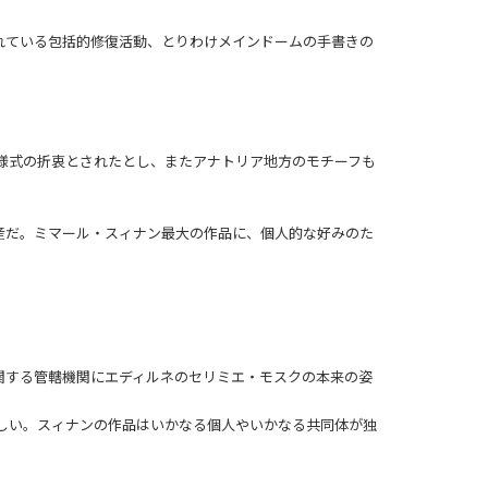
れている包括的修復活動、とりわけメインドームの手書きの
様式の折衷とされたとし、またアナトリア地方のモチーフも
産だ。ミマール・スィナン最大の作品に、個人的な好みのた
関する管轄機関にエディルネのセリミエ・モスクの本来の姿
しい。スィナンの作品はいかなる個人やいかなる共同体が独