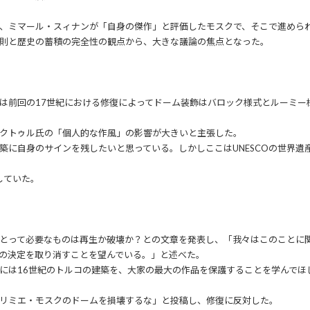
れた、ミマール・スィナンが「自身の傑作」と評価したモスクで、そこで進めら
則と歴史の蓄積の完全性の観点から、大きな議論の焦点となった。
は前回の17世紀における修復によってドーム装飾はバロック様式とルーミー
クトゥル氏の「個人的な作風」の影響が大きいと主張した。
築に自身のサインを残したいと思っている。しかしここはUNESCOの世界遺
していた。
とって必要なものは再生か破壊か？との文章を発表し、「我々はこのことに
の決定を取り消すことを望んでいる。」と述べた。
には16世紀のトルコの建築を、大家の最大の作品を保護することを学んでほ
リミエ・モスクのドームを損壊するな」と投稿し、修復に反対した。