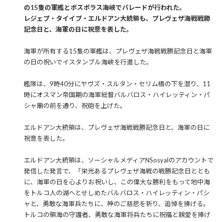
の15隻の軍艦とボスポラス海峡でパレードが行われた。
レジェプ・タイイプ・エルドアン大統領も、プレヴェザ海戦戦勝
記念日と、海軍の日に祝意を表した。
海軍が所有する15隻の軍艦は、プレヴェザ海戦戦勝記念日と海軍
の日の祝いでイスタンブル海峡を行進した。
艦隊は、9時40分にヤヴズ・スルタン・セリム橋の下を潜り、11
時にオスマン帝国期の海軍総督バルバロス・ハイレッティン・パ
シャ廟の前を通り、祝砲を上げた。
エルドアン大統領は、プレヴェザ海戦戦勝記念日と、海軍の日に
祝意を表した。
エルドアン大統領は、ソーシャルメディアNSosyalのアカウントで
発信した発言で、「栄光あるプレヴェザ海戦の戦勝記念日ととも
に、海軍の日を心よりお祝いし、この偉大な勝利をもって地中海
をトルコ人の湖へとせしめたバルバロス・ハイレッティン・パシ
ャと、勇敢な海軍兵たちに、神のご慈悲を祈り、追悼を捧げる。
トルコの領海の守護者、勇敢な海軍将兵たちに祝福と親愛を捧げ