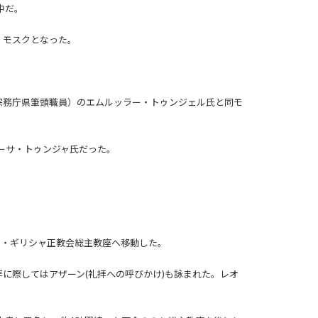
中だ。
・モスクとなった。
宗務庁県筆頭職員）のエムルッラー・トゥンジェル氏と同モ
ーサ・トゥンジャ氏だった。
ル・ギリシャ正教会総主教座へ移動した。
に際してはアザーン(礼拝への呼びかけ)も詠まれた。レオ