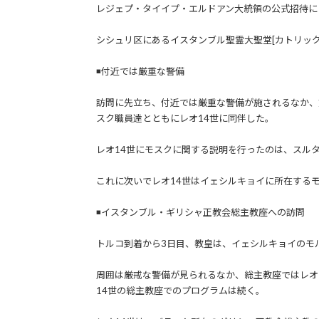
レジェプ・タイイプ・エルドアン大統領の公式招待に
シシュリ区にあるイスタンブル聖霊大聖堂[カトリッ
◾️付近では厳重な警備
訪問に先立ち、付近では厳重な警備が施されるなか、
スク職員達とともにレオ14世に同伴した。
レオ14世にモスクに関する説明を行ったのは、スル
これに次いでレオ14世はイェシルキョイに所在する
◾️イスタンブル・ギリシャ正教会総主教座への訪問
トルコ到着から3日目、教皇は、イェシルキョイのモ
周囲は厳戒な警備が見られるなか、総主教座ではレオ1
14世の総主教座でのプログラムは続く。