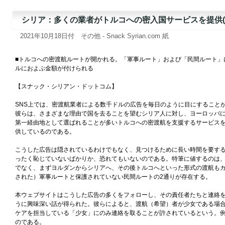
シリア：多くの業者がトルコへの密入国サービスを提供(1
2021年10月18日付 その他 - Snack Syrian.com 紙
■トルコへの密渡航ルートが開かれる。「軍事ルート」および「民間ルート」
ルにおよぶ金額が付けられる
【スナック・シリアン・ドットコム】
SNS上では、密渡航業者による数千ドルの広告を毎日のように目にすること
彼らは、さまざまな理由で国を去ることを望むシリア人に対し、ヨーロッパ
第一経由地として選ばれることが多いトルコへの密渡航を支援するサービス
供しているのである。
こうした広告は隠されているわけでもなく、見つけるために長い時間を要す
ったく恥じていないばかりか、恐れてもいないのである。特筆に値するのは
でなく、まずヨルダンからシリアへ、その後トルコへといった形式の渡航も
された）軍事ルートと保護されていない民間ルートの2通りが存在する。
本ウェブサイトはこうした広告の多くをフォローし、その責任者たちと連絡
うに興味深い話が得られた。彼らによると、渡航（希望）者が少女である場
ケアを担当している「少女」にのみ連絡を取ることが許されているという。
のである。