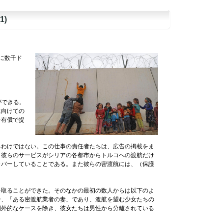
)
に数千ド
ができる。
に向けての
を有償で提
るわけではない。この仕事の責任者たちは、広告の掲載をま
、彼らのサービスがシリアの各都市からトルコへの渡航だけ
カバーしていることである。また彼らの密渡航には、（保護
を取ることができた。そのなかの最初の数人からは以下のよ
合、「ある密渡航業者の妻」であり、渡航を望む少女たちの
例外的なケースを除き、彼女たちは男性から分離されている