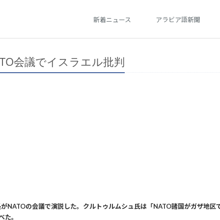
新着ニュース
アラビア語新聞
TO会議でイスラエル批判
がNATOの会議で演説した。クルトゥルムシュ氏は「NATO諸国がガザ地
べた。