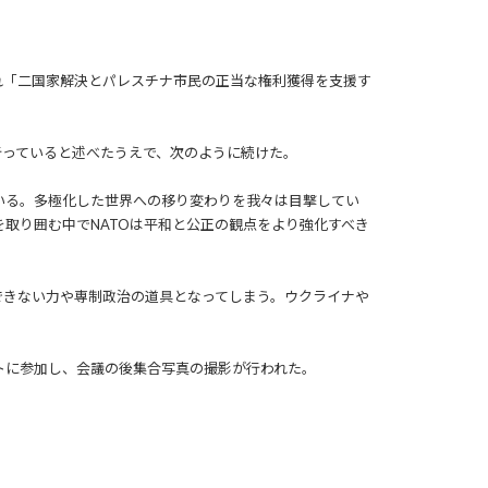
れ「二国家解決とパレスチナ市民の正当な権利獲得を支援す
行っていると述べたうえで、次のように続けた。
いる。多極化した世界への移り変わりを我々は目撃してい
取り囲む中でNATOは平和と公正の観点をより強化すべき
できない力や専制政治の道具となってしまう。ウクライナや
トに参加し、会議の後集合写真の撮影が行われた。