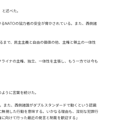
」と述べた。
けるNATOの協力者の安全が脅かされている。また、西側諸
至るまで、民主主義と自由の価値の他、主権と領土の一体性
クライナの主権、独立、一体性を主張し、もう一方では今も
のように言葉を続けた。
る。また、西側諸国がダブルスタンダードで動くという認識
に無視した行動を意味する。いかなる理由も、深刻な犯罪行
権に向けて行った最近の発言と制裁を歓迎する」