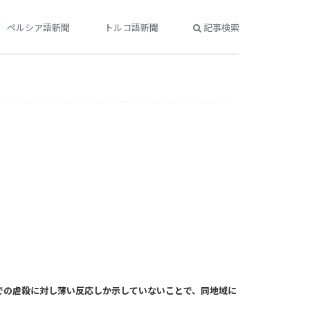
ペルシア語新聞
トルコ語新聞
記事検索
区での虐殺に対し薄い反応しか示していないことで、同地域に