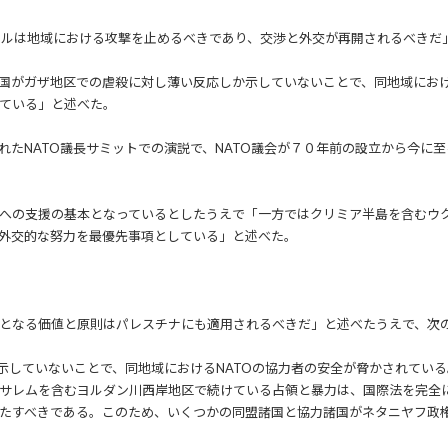
エルは地域における攻撃を止めるべきであり、交渉と外交が再開されるべきだ
諸国がガザ地区での虐殺に対し薄い反応しか示していないことで、同地域にお
ている」と述べた。
れたNATO議長サミットでの演説で、NATO議会が７０年前の設立から今に
への支援の基本となっているとしたうえで「一方ではクリミア半島を含むウ
外交的な努力を最優先事項としている」と述べた。
となる価値と原則はパレスチナにも適用されるべきだ」と述べたうえで、次
か示していないことで、同地域におけるNATOの協力者の安全が脅かされてい
サレムを含むヨルダン川西岸地区で続けている占領と暴力は、国際法を完全
たすべきである。このため、いくつかの同盟諸国と協力諸国がネタニヤフ政