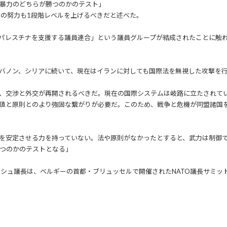
暴力のどちらが勝つのかのテスト」
での努力も1段階レベルを上げるべきだと述べた。
「パレスチナを支援する議員連合」という議員グループが結成されたことに触
バノン、シリアに続いて、現在はイランに対しても国際法を無視した攻撃を
、交渉と外交が再開されるべきだ。現在の国際システムは岐路に立たされて
値と原則とのより強固な繋がりが必要だ。このため、戦争と危機が同盟諸国を
を安定させる力を持っていない。法や原則がなかったとすると、武力は制御
つのかのテストとなる」
ムシュ議長は、ベルギーの首都・ブリュッセルで開催されたNATO議長サミッ