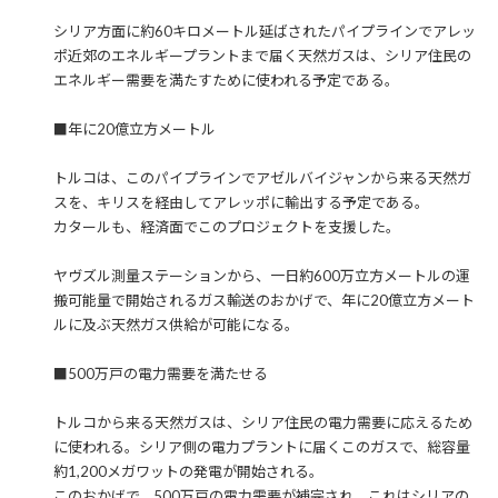
シリア方面に約60キロメートル延ばされたパイプラインでアレッ
ポ近郊のエネルギープラントまで届く天然ガスは、シリア住民の
エネルギー需要を満たすために使われる予定である。
■年に20億立方メートル
トルコは、このパイプラインでアゼルバイジャンから来る天然ガ
スを、キリスを経由してアレッポに輸出する予定である。
カタールも、経済面でこのプロジェクトを支援した。
ヤヴズル測量ステーションから、一日約600万立方メートルの運
搬可能量で開始されるガス輸送のおかげで、年に20億立方メート
ルに及ぶ天然ガス供給が可能になる。
■500万戸の電力需要を満たせる
トルコから来る天然ガスは、シリア住民の電力需要に応えるため
に使われる。シリア側の電力プラントに届くこのガスで、総容量
約1,200メガワットの発電が開始される。
このおかげで、500万戸の電力需要が補完され、これはシリアの