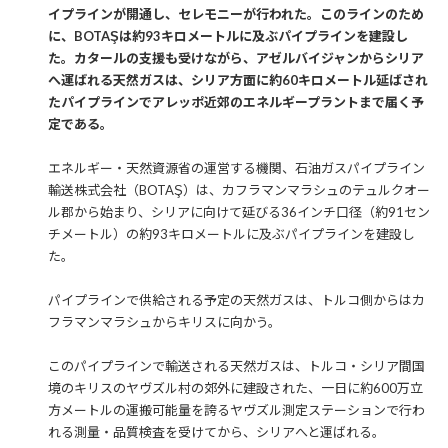
イプラインが開通し、セレモニーが行われた。このラインのため
に、BOTAŞは約93キロメートルに及ぶパイプラインを建設し
た。カタールの支援も受けながら、アゼルバイジャンからシリア
へ運ばれる天然ガスは、シリア方面に約60キロメートル延ばされ
たパイプラインでアレッポ近郊のエネルギープラントまで届く予
定である。
エネルギー・天然資源省の運営する機関、石油ガスパイプライン
輸送株式会社（BOTAŞ）は、カフラマンマラシュのテュルクオー
ル郡から始まり、シリアに向けて延びる36インチ口径（約91セン
チメートル）の約93キロメートルに及ぶパイプラインを建設し
た。
パイプラインで供給される予定の天然ガスは、トルコ側からはカ
フラマンマラシュからキリスに向かう。
このパイプラインで輸送される天然ガスは、トルコ・シリア間国
境のキリスのヤヴズル村の郊外に建設された、一日に約600万立
方メートルの運搬可能量を誇るヤヴズル測定ステーションで行わ
れる測量・品質検査を受けてから、シリアへと運ばれる。