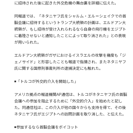
に招待された後に起きた外交危機の舞台裏を詳細に伝えた。
同報道では、「ネタニヤフ氏をシャルム・エル＝シェイクでの首
脳会議に招待するというトランプ大統領の計画は、エルドアン大
統領が、もし招待が受け入れられるなら自身の飛行機をエジプト
に着陸させないと通知したことによって取り消された」との表現
が用いられた。
エルドアン大統領がガザにおけるイスラエルの攻撃を幾度も「ジ
ェノサイド」と形容したことも報道で指摘され、またネタニヤフ
氏に関する国際刑事裁判所の逮捕決定にも触れた。
◾️「トルコが外交的介入を開始した」
アメリカ拠点の報道機関AP通信は、トルコがネタニヤフ氏の首脳
会議への参加を阻止するために「外交的介入」を始めたと記し
た。同通信社は、この介入が他の国々からも支持を得て、その後
ネタニヤフ氏がエジプトへの訪問計画を取り消した、と伝えた。
◾️参加するなら首脳会議をボイコット