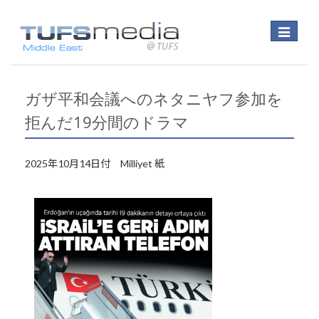
Toggle
navigatio
ガザ平和会議へのネタニヤフ参加を
拒んだ19分間のドラマ
2025年10月14日付 Milliyet 紙