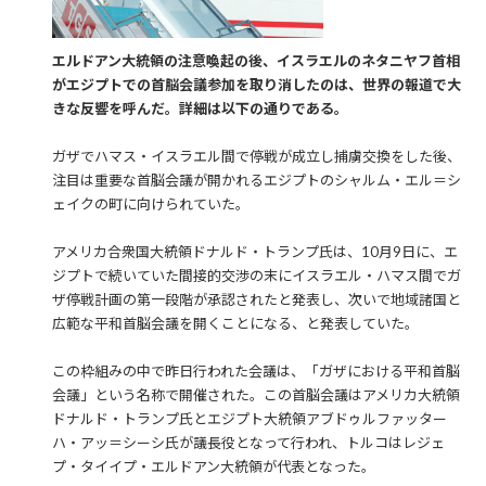
エルドアン大統領の注意喚起の後、イスラエルのネタニヤフ首相
がエジプトでの首脳会議参加を取り消したのは、世界の報道で大
きな反響を呼んだ。詳細は以下の通りである。
ガザでハマス・イスラエル間で停戦が成立し捕虜交換をした後、
注目は重要な首脳会議が開かれるエジプトのシャルム・エル＝シ
ェイクの町に向けられていた。
アメリカ合衆国大統領ドナルド・トランプ氏は、10月9日に、エ
ジプトで続いていた間接的交渉の末にイスラエル・ハマス間でガ
ザ停戦計画の第一段階が承認されたと発表し、次いで地域諸国と
広範な平和首脳会議を開くことになる、と発表していた。
この枠組みの中で昨日行われた会議は、「ガザにおける平和首脳
会議」という名称で開催された。この首脳会議はアメリカ大統領
ドナルド・トランプ氏とエジプト大統領アブドゥルファッター
ハ・アッ＝シーシ氏が議長役となって行われ、トルコはレジェ
プ・タイイプ・エルドアン大統領が代表となった。