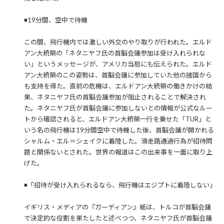
◾️19分間、空中で待機
この間、飛行機内では激しい外交のやり取りが行われた。エルド
アン大統領の「ネタニヤフ氏の首脳会議参加は受け入れられな
い」というメッセージが、アメリカ当局にも伝えられた。エルド
アン大統領のこの姿勢は、首脳会議に参加していた他の諸国から
も支持を得た。直前の危機は、エルドアン大統領の働きかけの結
果、ネタニヤフ氏の首脳会議参加が阻止されることで解決され
た。ネタニヤフ氏が首脳会議に参加しないとの情報が公式なルー
トから確認されると、エルドアン大統領一行を乗せた「TUR」と
いう名の飛行機は19分間空中で待機した後、首脳会議が開かれる
シャルム・エル＝シェイクに着陸した。滑走路通過行為が招待問
題と関係ないとされた。世界の報道はこの出来事を一面に取り上
げた。
◾️「招待が受け入れられるなら、飛行機はエジプトに着陸しない」
イギリス・メディアの『ガーディアン』紙は、トルコが首脳会議
で決定的な役割を果たしたと述べつつ、ネタニヤフ氏が首脳会議