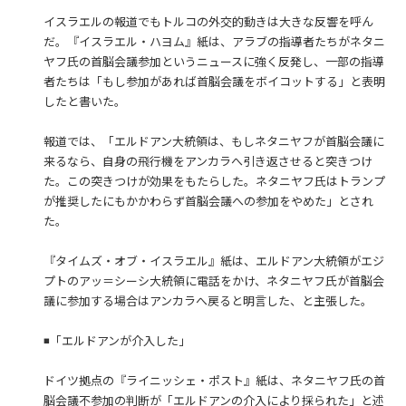
イスラエルの報道でもトルコの外交的動きは大きな反響を呼ん
だ。『イスラエル・ハヨム』紙は、アラブの指導者たちがネタニ
ヤフ氏の首脳会議参加というニュースに強く反発し、一部の指導
者たちは「もし参加があれば首脳会議をボイコットする」と表明
したと書いた。
報道では、「エルドアン大統領は、もしネタニヤフが首脳会議に
来るなら、自身の飛行機をアンカラへ引き返させると突きつけ
た。この突きつけが効果をもたらした。ネタニヤフ氏はトランプ
が推奨したにもかかわらず首脳会議への参加をやめた」とされ
た。
『タイムズ・オブ・イスラエル』紙は、エルドアン大統領がエジ
プトのアッ＝シーシ大統領に電話をかけ、ネタニヤフ氏が首脳会
議に参加する場合はアンカラへ戻ると明言した、と主張した。
◾️「エルドアンが介入した」
ドイツ拠点の『ライニッシェ・ポスト』紙は、ネタニヤフ氏の首
脳会議不参加の判断が「エルドアンの介入により採られた」と述