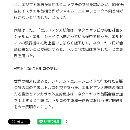
べ、エジプト政府が当初ネタニヤフ氏の参加を認めたが、約40分
後にイスラエル首相官邸がシャルム・エル＝シェイクへ同首相が
行かないと発表した、と伝えた。
同紙はまた、「エルドアン大統領は、ネタニヤフ氏の参加計画を
シャルム・エル＝シェイクへ向かっている途中で知った。エルド
アンの飛行機は紅海上空でしばらく旋回した。ネタニヤフ氏が会
議に来ないことが確定すると、トルコ代表団は着陸した」との表
現を用いた。
◾️首脳会議にトルコの刻印
世界の報道によると、シャルム・エル＝シェイクで行われた首脳
会議の真の勝者はトルコ外交であった。エルドアン大統領の断固
たる姿勢とアンカラの外交的反応は、ネタニヤフの首脳会議参加
を阻止すると同時に、トルコの中東和平過程における決定的役割
を今一度明らかにした。