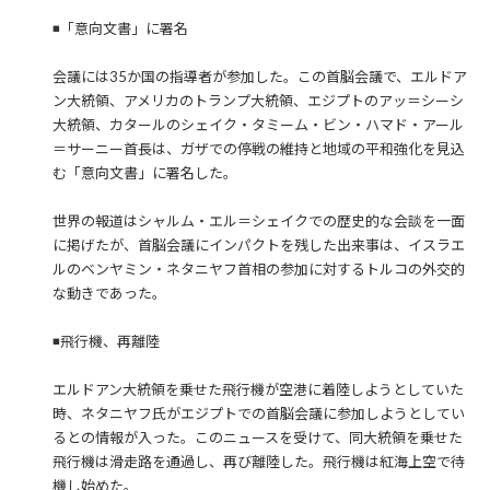
◾️「意向文書」に署名
会議には35か国の指導者が参加した。この首脳会議で、エルドア
ン大統領、アメリカのトランプ大統領、エジプトのアッ＝シーシ
大統領、カタールのシェイク・タミーム・ビン・ハマド・アール
＝サーニー首長は、ガザでの停戦の維持と地域の平和強化を見込
む「意向文書」に署名した。
世界の報道はシャルム・エル＝シェイクでの歴史的な会談を一面
に掲げたが、首脳会議にインパクトを残した出来事は、イスラエ
ルのベンヤミン・ネタニヤフ首相の参加に対するトルコの外交的
な動きであった。
◾️飛行機、再離陸
エルドアン大統領を乗せた飛行機が空港に着陸しようとしていた
時、ネタニヤフ氏がエジプトでの首脳会議に参加しようとしてい
るとの情報が入った。このニュースを受けて、同大統領を乗せた
飛行機は滑走路を通過し、再び離陸した。飛行機は紅海上空で待
機し始めた。