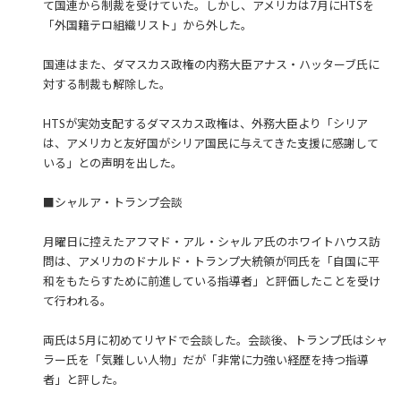
て国連から制裁を受けていた。しかし、アメリカは7月にHTSを
「外国籍テロ組織リスト」から外した。
国連はまた、ダマスカス政権の内務大臣アナス・ハッターブ氏に
対する制裁も解除した。
HTSが実効支配するダマスカス政権は、外務大臣より「シリア
は、アメリカと友好国がシリア国民に与えてきた支援に感謝して
いる」との声明を出した。
■シャルア・トランプ会談
月曜日に控えたアフマド・アル・シャルア氏のホワイトハウス訪
問は、アメリカのドナルド・トランプ大統領が同氏を「自国に平
和をもたらすために前進している指導者」と評価したことを受け
て行われる。
両氏は5月に初めてリヤドで会談した。会談後、トランプ氏はシャ
ラー氏を「気難しい人物」だが「非常に力強い経歴を持つ指導
者」と評した。