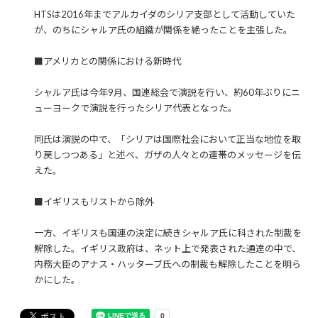
HTSは2016年までアルカイダのシリア支部として活動していた
が、のちにシャルア氏の組織が関係を絶ったことを主張した。
■アメリカとの関係における新時代
シャルア氏は今年9月、国連総会で演説を行い、約60年ぶりにニ
ューヨークで演説を行ったシリア代表となった。
同氏は演説の中で、「シリアは国際社会において正当な地位を取
り戻しつつある」と述べ、ガザの人々との連帯のメッセージを伝
えた。
■イギリスもリストから除外
一方、イギリスも国連の決定に続きシャルア氏に科された制裁を
解除した。イギリス政府は、ネット上で発表された通達の中で、
内務大臣のアナス・ハッターブ氏への制裁も解除したことを明ら
かにした。