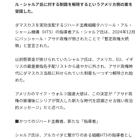
ル・シャルア氏に対する制裁を解除するというアメリカ側の案を
受諾した。
ダマスカスを実効支配するジハード主義組織タハリール・アル・
シャーム機構（HTS）の指導者アル・シャルア氏は、2024年12月
にバッシャール・アサド政権が倒されたことで「暫定政権大統
領」と宣言された。
以前懸賞金が掛けられていたシャルア氏は、アメリカ、EU、イギ
リスの最重要指名手配リストから速やかに外され、アサド政権時
代にダマスカス当局に科せられていた制裁も一つずつ解除され始
めた。
アメリカのマイク・ウォルツ国連大使は、この決定が「アサド政
権の崩壊後にシリアが突入した新たな時代を認識させる強い政治
的メッセージ」だと述べた。
■かつてのジハード主義者、新たな「指導者」
シャルア氏は、アルカイダと繋がりのある組織HTSの指導者とし