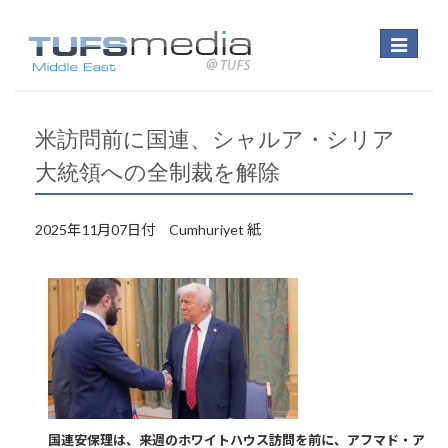
Toggle
navigatio
米訪問前に国連、シャルア・シリア
大統領への全制裁を解除
2025年11月07日付 Cumhuriyet 紙
国連安保理は、来週のホワイトハウス訪問を前に、アフマド・ア