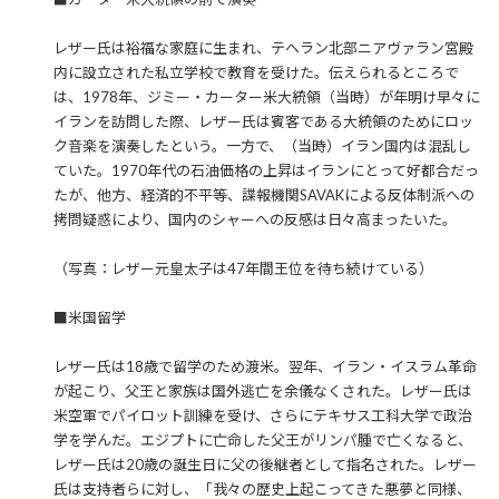
レザー氏は裕福な家庭に生まれ、テヘラン北部ニアヴァラン宮殿
内に設立された私立学校で教育を受けた。伝えられるところで
は、1978年、ジミー・カーター米大統領（当時）が年明け早々に
イランを訪問した際、レザー氏は賓客である大統領のためにロッ
ク音楽を演奏したという。一方で、（当時）イラン国内は混乱し
ていた。1970年代の石油価格の上昇はイランにとって好都合だっ
たが、他方、経済的不平等、諜報機関SAVAKによる反体制派への
拷問疑惑により、国内のシャーへの反感は日々高まったいた。
（写真：レザー元皇太子は47年間王位を待ち続けている）
■米国留学
レザー氏は18歳で留学のため渡米。翌年、イラン・イスラム革命
が起こり、父王と家族は国外逃亡を余儀なくされた。レザー氏は
米空軍でパイロット訓練を受け、さらにテキサス工科大学で政治
学を学んだ。エジプトに亡命した父王がリンパ腫で亡くなると、
レザー氏は20歳の誕生日に父の後継者として指名された。レザー
氏は支持者らに対し、「我々の歴史上起こってきた悪夢と同様、