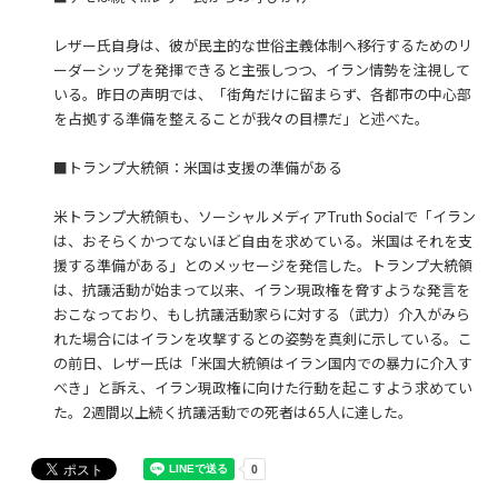
レザー氏自身は、彼が民主的な世俗主義体制へ移行するためのリ
ーダーシップを発揮できると主張しつつ、イラン情勢を注視して
いる。昨日の声明では、「街角だけに留まらず、各都市の中心部
を占拠する準備を整えることが我々の目標だ」と述べた。
■トランプ大統領：米国は支援の準備がある
米トランプ大統領も、ソーシャルメディアTruth Socialで「イラン
は、おそらくかつてないほど自由を求めている。米国はそれを支
援する準備がある」とのメッセージを発信した。トランプ大統領
は、抗議活動が始まって以来、イラン現政権を脅すような発言を
おこなっており、もし抗議活動家らに対する（武力）介入がみら
れた場合にはイランを攻撃するとの姿勢を真剣に示している。こ
の前日、レザー氏は「米国大統領はイラン国内での暴力に介入す
べき」と訴え、イラン現政権に向けた行動を起こすよう求めてい
た。2週間以上続く抗議活動での死者は65人に達した。