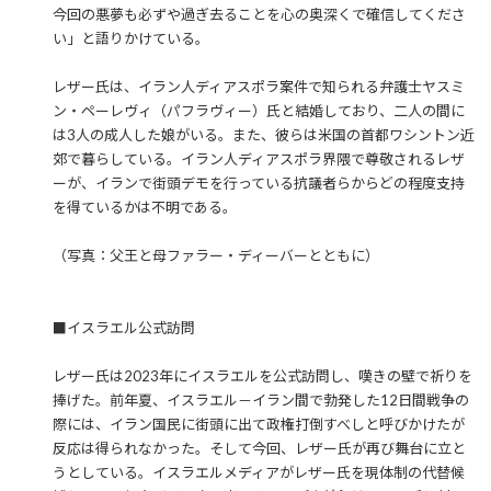
今回の悪夢も必ずや過ぎ去ることを心の奥深くで確信してくださ
い」と語りかけている。
レザー氏は、イラン人ディアスポラ案件で知られる弁護士ヤスミ
ン・ペーレヴィ（パフラヴィー）氏と結婚しており、二人の間に
は3人の成人した娘がいる。また、彼らは米国の首都ワシントン近
郊で暮らしている。イラン人ディアスポラ界隈で尊敬されるレザ
ーが、イランで街頭デモを行っている抗議者らからどの程度支持
を得ているかは不明である。
（写真：父王と母ファラー・ディーバーとともに）
■イスラエル公式訪問
レザー氏は2023年にイスラエルを公式訪問し、嘆きの壁で祈りを
捧げた。前年夏、イスラエル－イラン間で勃発した12日間戦争の
際には、イラン国民に街頭に出て政権打倒すべしと呼びかけたが
反応は得られなかった。そして今回、レザー氏が再び舞台に立と
うとしている。イスラエルメディアがレザー氏を現体制の代替候