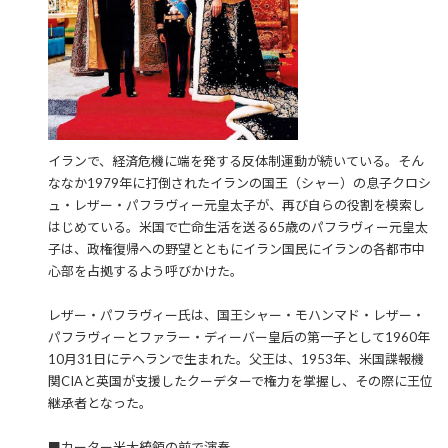
イランで、経済危機に端を発する反体制運動が続いている。そん
ななか1979年に打倒されたイランの国王（シャー）の息子クロシ
ュ・レザー・パフラヴィー元皇太子が、再び自らの役割を模索し
はじめている。米国で亡命生活を送る65歳のパフラヴィー元皇太
子は、政権復帰への野望とともにイラン国民にイランの各都市中
心部を占拠するよう呼びかけた。
レザー・パフラヴィー氏は、国王シャー・モハンマド・レザー・
パフラヴィーとファラー・ディーバー皇后の第一子として1960年
10月31日にテヘランで生まれた。父王は、1953年、米国諜報機
関CIAと英国が支援したクーデターで権力を掌握し、その際に王位
継承者となった。
■カーター米大統領の前で演奏