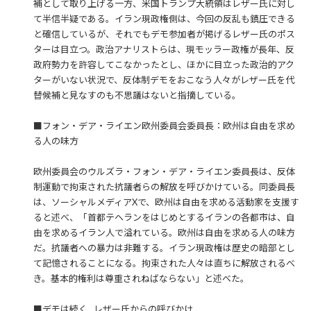
補として取り上げる一方、米国トランプ大統領はレザー氏に対し
て半信半疑である。イラン現政権側は、今回の反乱も鎮圧できる
と確信しているが、それでもデモ参加者が掲げるレザー氏のポス
ターは目立つ。政治アナリストらは、現モッラー政権が長年、反
政府勢力を許容してこなかったとし、ほかに目立った政治的アク
ターがいない状況で、反体制デモをおこなう人々がレザー氏を代
替候補と見なすのも不思議はないと指摘している。
■フォン・デア・ライエン欧州委員会委員長：欧州は自由を求め
る人の味方
欧州委員会のウルズラ・フォン・デア・ライエン委員長は、反体
制運動で拘束された抗議者らの解放を呼びかけている。同委員長
は、ソーシャルメディアXで、欧州は自由を求める活動家を支援す
ると述べ、「首都テヘランをはじめとするイランの各都市は、自
由を求めるイラン人で溢れている。欧州は自由を求める人の味方
だ。抗議者への暴力は非難する。イラン現政権は歴史の暗部とし
て記憶されることになる。拘束された人々は直ちに解放されるべ
き。基本的権利は尊重されねばならない」と述べた。
■デモは続く…レザー氏からの呼びかけ