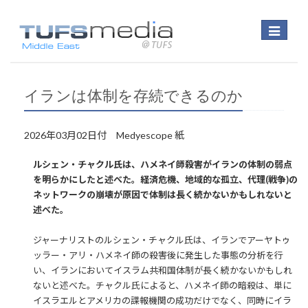
Toggle
navigatio
イランは体制を存続できるのか
2026年03月02日付 Medyescope 紙
ルシェン・チャクル氏は、ハメネイ師殺害がイランの体制の弱点
を明らかにしたと述べた。経済危機、地域的な孤立、代理(戦争)の
ネットワークの崩壊が原因で体制は長く続かないかもしれないと
述べた。
ジャーナリストのルシェン・チャクル氏は、イランでアーヤトゥ
ッラー・アリ・ハメネイ師の殺害後に発生した事態の分析を行
い、イランにおいてイスラム共和国体制が長く続かないかもしれ
ないと述べた。チャクル氏によると、ハメネイ師の暗殺は、単に
イスラエルとアメリカの諜報機関の成功だけでなく、同時にイラ