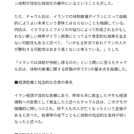
ン体制が深刻な弱体化の最中にいるということも示した。
ただ、チャクル氏は、イランでの体制崩壊がイランにとって自動
的によりよい未来という意味とはならないことも強調している。
同氏は、イスラエルとアメリカの協力によって形成されるかもし
れない新しい秩序がイラン民衆にとってより肯定的な結果を生ま
ない可能性もあると述べて、「いかなる状況であれイランの人々
が勝利する可能性はあまり高くないと考えている。」とした
「イランでは体制が存続し得るのか」という問いに答えたチャク
ル氏は、体制の崩壊に関する評価の中で3つの基本点を指摘した。
■経済危機と社会的な合意の喪失
イラン経済が深刻な危機にあり、昨年６月に発生したデモも経済
情勢への反感として発生したと述べたチャクル氏は、このデモが
強権的に押しつぶされ、何千人もの人が亡くなったという主張が
あると述べた。投票率の低下とともに体制の社会的な支持が弱く
なったと述べた。