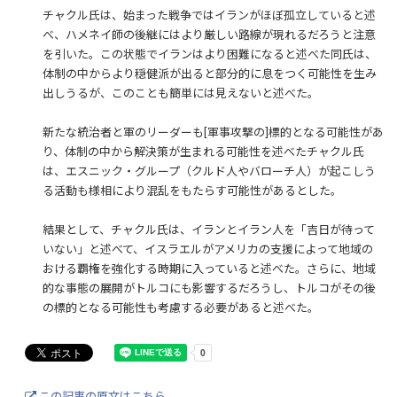
チャクル氏は、始まった戦争ではイランがほぼ孤立していると述
べ、ハメネイ師の後継にはより厳しい路線が現れるだろうと注意
を引いた。この状態でイランはより困難になると述べた同氏は、
体制の中からより穏健派が出ると部分的に息をつく可能性を生み
出しうるが、このことも簡単には見えないと述べた。
新たな統治者と軍のリーダーも[軍事攻撃の]標的となる可能性があ
り、体制の中から解決策が生まれる可能性を述べたチャクル氏
は、エスニック・グループ（クルド人やバローチ人）が起こしう
る活動も様相により混乱をもたらす可能性があるとした。
結果として、チャクル氏は、イランとイラン人を「吉日が待って
いない」と述べて、イスラエルがアメリカの支援によって地域の
おける覇権を強化する時期に入っていると述べた。さらに、地域
的な事態の展開がトルコにも影響するだろうし、トルコがその後
の標的となる可能性も考慮する必要があると述べた。
この記事の原文はこちら