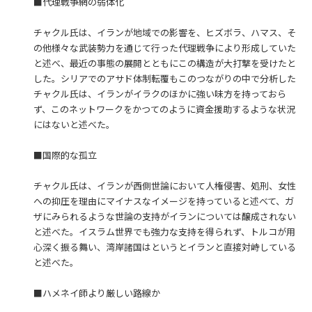
■代理戦争網の弱体化
チャクル氏は、イランが地域での影響を、ヒズボラ、ハマス、そ
の他様々な武装勢力を通じて行った代理戦争により形成していた
と述べ、最近の事態の展開とともにこの構造が大打撃を受けたと
した。シリアでのアサド体制転覆もこのつながりの中で分析した
チャクル氏は、イランがイラクのほかに強い味方を持っておら
ず、このネットワークをかつてのように資金援助するような状況
にはないと述べた。
■国際的な孤立
チャクル氏は、イランが西側世論において人権侵害、処刑、女性
への抑圧を理由にマイナスなイメージを持っていると述べて、ガ
ザにみられるような世論の支持がイランについては醸成されない
と述べた。イスラム世界でも強力な支持を得られず、トルコが用
心深く振る舞い、湾岸諸国はというとイランと直接対峙している
と述べた。
■ハメネイ師より厳しい路線か