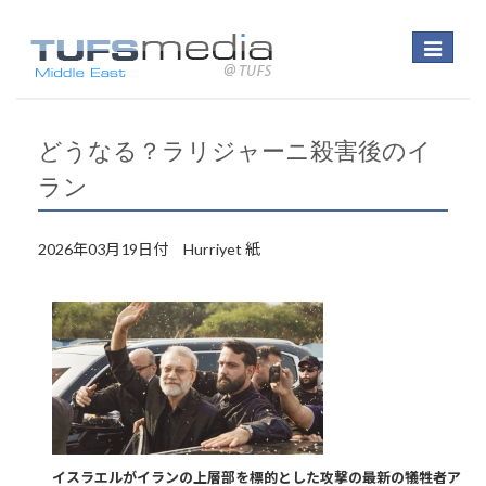
Toggle
navigatio
どうなる？ラリジャーニ殺害後のイ
ラン
2026年03月19日付 Hurriyet 紙
イスラエルがイランの上層部を標的とした攻撃の最新の犠牲者ア