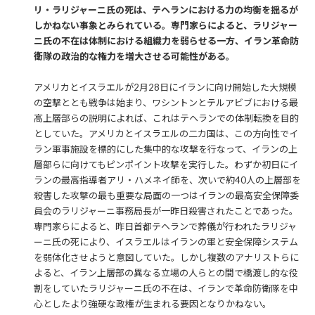
リ・ラリジャーニ氏の死は、テヘランにおける力の均衡を揺るが
しかねない事象とみられている。専門家らによると、ラリジャー
ニ氏の不在は体制における組織力を弱らせる一方、イラン革命防
衛隊の政治的な権力を増大させる可能性がある。
アメリカとイスラエルが2月28日にイランに向け開始した大規模
の空撃ととも戦争は始まり、ワシントンとテルアビブにおける最
高上層部らの説明によれば、これはテヘランでの体制転換を目的
としていた。アメリカとイスラエルの二カ国は、この方向性でイ
ラン軍事施設を標的にした集中的な攻撃を行なって、イランの上
層部らに向けてもピンポイント攻撃を実行した。わずか初日にイ
ランの最高指導者アリ・ハメネイ師を、次いで約40人の上層部を
殺害した攻撃の最も重要な局面の一つはイランの最高安全保障委
員会のラリジャーニ事務局長が一昨日殺害されたことであった。
専門家らによると、昨日首都テヘランで葬儀が行われたラリジャ
ーニ氏の死により、イスラエルはイランの軍と安全保障システム
を弱体化させようと意図していた。しかし複数のアナリストらに
よると、イラン上層部の異なる立場の人らとの間で橋渡し的な役
割をしていたラリジャーニ氏の不在は、イランで革命防衛隊を中
心としたより強硬な政権が生まれる要因となりかねない。