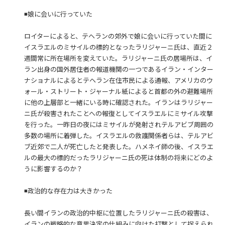
◾️娘に会いに行っていた
ロイターによると、テヘランの郊外で娘に会いに行っていた間に
イスラエルのミサイルの標的となったラリジャーニ氏は、直近２
週間常に所在場所を変えていた。ラリジャーニ氏の居場所は、イ
ラン出身の国外居住者の報道機関の一つであるイラン・インター
ナショナルによるとテヘラン在住市民による通報、アメリカのウ
ォール・ストリート・ジャーナル紙によると首都の外の避難場所
に他の上層部と一緒にいる時に確認された。イランはラリジャー
ニ氏が殺害されたことへの報復としてイスラエルにミサイル攻撃
を行った。一昨日の夜にはミサイルが発射されテルアビブ周囲の
多数の場所に着弾した。イスラエルの救護関係者らは、テルアビ
ブ近郊で二人が死亡したと発表した。ハメネイ師の後、イスラエ
ルの最大の標的だったラリジャーニ氏の死は体制の将来にどのよ
うに影響するのか？
◾️政治的な存在力は大きかった
長い間イランの政治的中枢に位置したラリジャーニ氏の殺害は、
イランの戦略的な意思決定の仕組みに向けた打撃として捉えられ