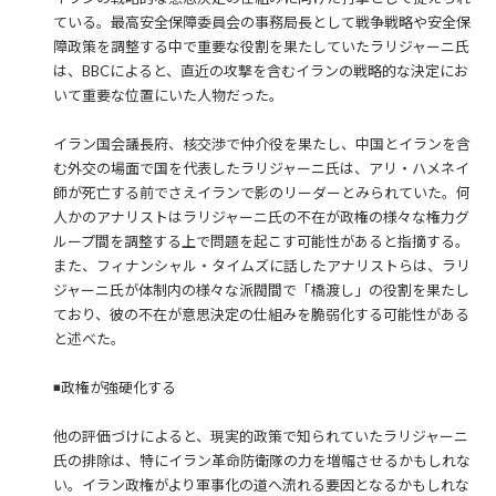
ている。最高安全保障委員会の事務局長として戦争戦略や安全保
障政策を調整する中で重要な役割を果たしていたラリジャーニ氏
は、BBCによると、直近の攻撃を含むイランの戦略的な決定にお
いて重要な位置にいた人物だった。
イラン国会議長府、核交渉で仲介役を果たし、中国とイランを含
む外交の場面で国を代表したラリジャーニ氏は、アリ・ハメネイ
師が死亡する前でさえイランで影のリーダーとみられていた。何
人かのアナリストはラリジャーニ氏の不在が政権の様々な権力グ
ループ間を調整する上で問題を起こす可能性があると指摘する。
また、フィナンシャル・タイムズに話したアナリストらは、ラリ
ジャーニ氏が体制内の様々な派閥間で「橋渡し」の役割を果たし
ており、彼の不在が意思決定の仕組みを脆弱化する可能性がある
と述べた。
◾️政権が強硬化する
他の評価づけによると、現実的政策で知られていたラリジャーニ
氏の排除は、特にイラン革命防衛隊の力を増幅させるかもしれな
い。イラン政権がより軍事化の道へ流れる要因となるかもしれな