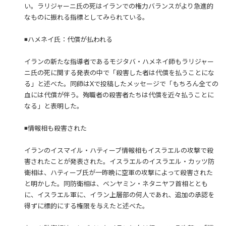
い。ラリジャーニ氏の死はイランでの権力バランスがより急進的
なものに振れる指標としてみられている。
◾️ハメネイ氏：代償が払われる
イランの新たな指導者であるモジタバ・ハメネイ師もラリジャー
ニ氏の死に関する発表の中で「殺害した者は代償を払うことにな
る」と述べた。同師はXで投稿したメッセージで「もちろん全ての
血には代償が伴う。殉職者の殺害者たちは代償を近々払うことに
なる」と表明した。
◾️情報相も殺害された
イランのイスマイル・ハティーブ情報相もイスラエルの攻撃で殺
害されたことが発表された。イスラエルのイスラエル・カッツ防
衛相は、ハティーブ氏が一昨晩に空軍の攻撃によって殺害された
と明かした。同防衛相は、ベンヤミン・ネタニヤフ首相ととも
に、イスラエル軍に、イラン上層部の何人であれ、追加の承認を
得ずに標的にする権限を与えたと述べた。