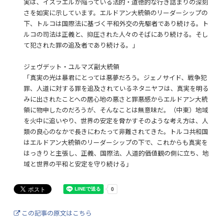
実は、イスラエルが陥っている法的・道徳的な行き詰まりの深刻
さを如実に示しています。エルドアン大統領のリーダーシップの
下、トルコは国際法に基づく平和外交の先駆者であり続ける。ト
ルコの司法は正義と、抑圧された人々のそばにあり続ける。そし
て犯された罪の追及者であり続ける。」
ジェヴデット・ユルマズ副大統領
「真実の光は暴君にとっては悪夢だろう。ジェノサイド、戦争犯
罪、人道に対する罪を追及されているネタニヤフは、真実を明る
みに出されたことへの居心地の悪さと罪悪感からエルドアン大統
領に物申したのだろうが、そんなことは無意味だ。（中東）地域
を火中に追いやり、世界の安定を脅かすそのような考え方は、人
類の良心のなかで長きにわたって非難されてきた。トルコ共和国
はエルドアン大統領のリーダーシップの下で、これからも真実を
はっきりと主張し、正義、国際法、人道的価値観の側に立ち、地
域と世界の平和と安定を守り続ける」
この記事の原文はこちら