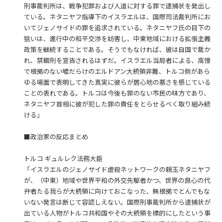
刑事裁判所は、戦争犯罪および人道に対する罪で逮捕状を発出し
ている。ネタニヤフ指導下のイスラエルは、国際司法裁判所にお
いてジェノサイドの罪を追求されている。ネタニヤフ氏の目下の
狙いは、進行中の和平交渉を妨害し、中東地域における拡張主義
政策を継続することである。そうでもなければ、彼は自国で裁か
れ、禁錮刑を宣告されるはずだ。イスラエル当局者による、高慢
で根拠のない嘘だらけのエルドアン大統領非難、トルコ側があら
ゆる場面で表明してきた真実に彼らが居心地の悪さを感じている
ことの表れである。トルコは今後も罪のない市民の味方であり、
ネタニヤフ首相に彼が犯した罪の責任をとらせるべく取り組み続
ける」
■政治家の反応まとめ
トルコ ギュルレク法務大臣
「イスラエルのジェノサイド虐殺ネットワークの親玉ネタニヤフ
が、（中東）地域や世界平和の外交先駆者かつ、世界の良心の代
弁者たる我らが大統領に向けておこなった、無根拠でとんでもな
いない発言は断じて容認しえない。国際刑事裁判所から逮捕状が
出ている人物がトルコ共和国やその大統領を標的にしたという事