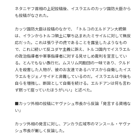
ネタニヤフ首相の上記投稿後、イスラエルのカッツ国防大臣から
も投稿がなされた。
カッツ国防大臣は投稿のなかで、「トルコのエルドアン大統領
は、イランからトルコ領土に撃ち込まれたミサイルに対して無反
応だった。これは張り子の虎であることを露呈したようなもの
で、これに続いて反ユダヤ主義に訴え、トルコ国内でイスラエル
の政治指導者や軍事指導者に対する見せしめ裁判を宣言してい
る。とんでもない愚行だ。ムスリム同胞団の一味であり、クルド
人を殺害した人物が、彼のお友達であるハマスから自衛したイス
ラエルをジェノサイドと非難しているのだ。イスラエルは今後も
自らを増強し、断固として自衛を続ける。エルドアンは何も言わ
ず黙って座っていたほうがいい」と述べた。
■カッツ外相の投稿にヤヴァシュ市長から反論「発言する資格な
い」
カッツ外相の発言に対し、アンカラ広域市のマンスール・ヤヴァ
シュ市長が厳しく反論した。