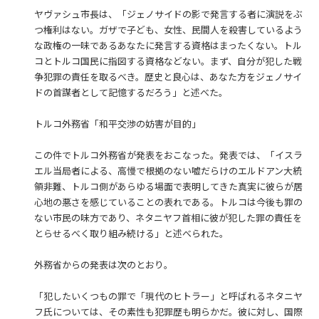
ヤヴァシュ市長は、「ジェノサイドの影で発言する者に演説をぶ
つ権利はない。ガザで子ども、女性、民間人を殺害しているよう
な政権の一味であるあなたに発言する資格はまったくない。トル
コとトルコ国民に指図する資格などない。まず、自分が犯した戦
争犯罪の責任を取るべき。歴史と良心は、あなた方をジェノサイ
ドの首謀者として記憶するだろう」と述べた。
トルコ外務省「和平交渉の妨害が目的」
この件でトルコ外務省が発表をおこなった。発表では、「イスラ
エル当局者による、高慢で根拠のない嘘だらけのエルドアン大統
領非難、トルコ側があらゆる場面で表明してきた真実に彼らが居
心地の悪さを感じていることの表れである。トルコは今後も罪の
ない市民の味方であり、ネタニヤフ首相に彼が犯した罪の責任を
とらせるべく取り組み続ける」と述べられた。
外務省からの発表は次のとおり。
「犯したいくつもの罪で「現代のヒトラー」と呼ばれるネタニヤ
フ氏については、その素性も犯罪歴も明らかだ。彼に対し、国際