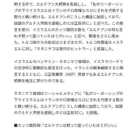
明する中で、エルドアン大統領を名指しし、「私のリーダーシッ
プの下でイスラエルはイランのテロ政権ならびにそれを代表する
勢力と戦い続ける。エルドアンがこうした構造に加担しており、
自国のクルド人市民を虐殺しのとは正反対に」と述べた。この発
言を受け、イスラエルのカッツ国防大臣も「エルドアンは何も言
わず黙って座っていたほうがいい」と述べ、緊張をさらに高め
た。トルコ側からの反応はさまざまだが、トルコ外務省はイスラ
エルに対し「ネタニヤフは現代のヒットラー」と反論した。
イスラエルのベンヤミン・ネタニヤフ首相は、イスラマバードで
の交渉中に衝撃的な発言を行った。イランとの戦争継続すると明
言するとともに、公正発展党（AKP）党首でもあるエルドアン大
統領を槍玉に挙げたのである。
ネタニヤフ首相はソーシャルメディアに「私のリーダーシップの
下でイスラエルはイランのテロ政権ならびにそれを代表する勢力
と戦い続ける。エルドアンがこうした構造に加担しており、自国
のクルド人市民を虐殺しのとは正反対に」と投稿。
■カッツ国防相「エルドアンは黙って座っていたほうがいい」