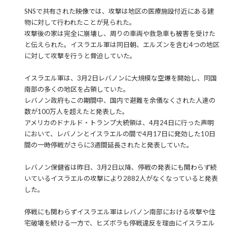
SNSで共有された映像では、攻撃は地区の医療施設付近にある建
物に対して行われたことが見られた。
攻撃後の家は完全に崩壊し、周りの車両や救急車も被害を受けた
と伝えられた。イスラエル軍は同日朝、エルズンを含む4つの地区
に対して攻撃を行うと脅迫していた。
イスラエル軍は、3月2日レバノンに大規模な空爆を開始し、同国
南部の多くの地区を占領していた。
レバノン政府もこの期間中、国内で避難を余儀なくされた人達の
数が100万人を超えたと発表した。
アメリカのドナルド・トランプ大統領は、4月24日に行った声明
において、レバノンとイスラエルの間で4月17日に発効した10日
間の一時停戦がさらに3週間延長されたと発表していた。
レバノン保健省は昨日、3月2日以降、停戦の発表にも関わらず続
いているイスラエルの攻撃により2882人がなくなっていると発表
した。
停戦にも関わらずイスラエル軍はレバノン南部における攻撃や住
宅破壊を続ける一方で、ヒズボラも停戦違反を理由にイスラエル