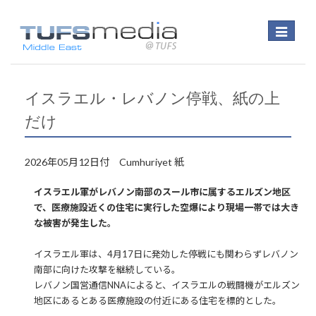
Toggle
navigatio
イスラエル・レバノン停戦、紙の上
だけ
2026年05月12日付 Cumhuriyet 紙
イスラエル軍がレバノン南部のスール市に属するエルズン地区
で、医療施設近くの住宅に実行した空爆により現場一帯では大き
な被害が発生した。
イスラエル軍は、4月17日に発効した停戦にも関わらずレバノン
南部に向けた攻撃を継続している。
レバノン国営通信NNAによると、イスラエルの戦闘機がエルズン
地区にあるとある医療施設の付近にある住宅を標的とした。